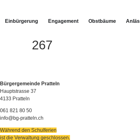
Einbürgerung
Engagement
Obstbäume
Anläs
267
Bürgergemeinde Pratteln
Hauptstrasse 37
4133 Pratteln
061 821 80 50
info@bg-pratteln.ch
Während den Schulferien
ist die Verwaltung geschlossen.