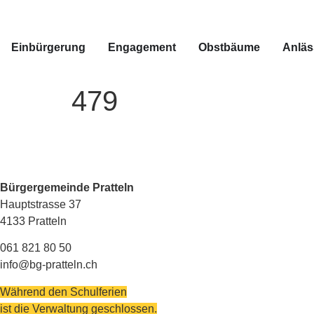
Einbürgerung
Engagement
Obstbäume
Anläs
479
Bürgergemeinde Pratteln
Hauptstrasse 37
4133 Pratteln
061 821 80 50
info@bg-pratteln.ch
Während den Schulferien
ist die Verwaltung geschlossen.