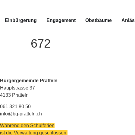
Einbürgerung
Engagement
Obstbäume
Anläs
672
Bürgergemeinde Pratteln
Hauptstrasse 37
4133 Pratteln
061 821 80 50
info@bg-pratteln.ch
Während den Schulferien
ist die Verwaltung geschlossen.